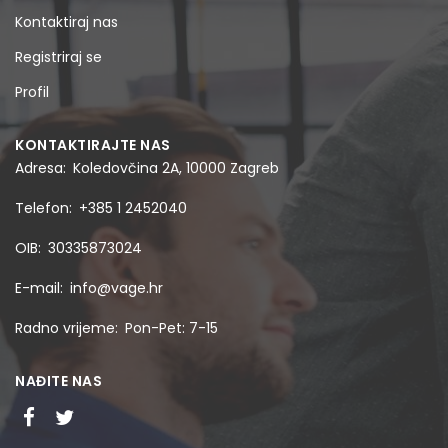
Kontaktiraj nas
Registriraj se
Profil
KONTAKTIRAJTE NAS
Adresa
Koledovčina 2A, 10000 Zagreb
Telefon
+385 1 2452040
OIB
30335873024
E-mail
info@vage.hr
Radno vrijeme
Pon-Pet: 7-15
NAĐITE NAS