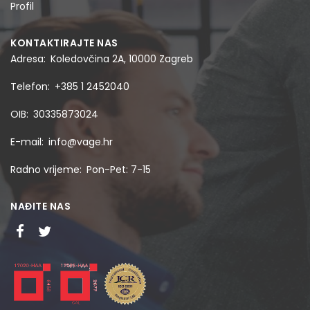
Profil
KONTAKTIRAJTE NAS
Adresa
Koledovčina 2A, 10000 Zagreb
Telefon
+385 1 2452040
OIB
30335873024
E-mail
info@vage.hr
Radno vrijeme
Pon-Pet: 7-15
NAĐITE NAS