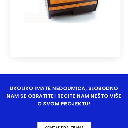
UKOLIKO IMATE NEDOUMICA, SLOBODNO
NAM SE OBRATITE! RECITE NAM NEŠTO VIŠE
O SVOM PROJEKTU!
KONTAKTIRAJTE NAS