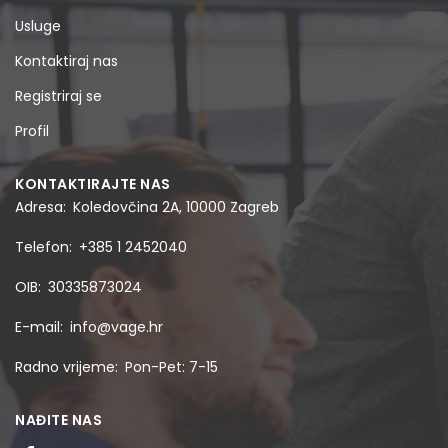
Usluge
Kontaktiraj nas
Registriraj se
Profil
KONTAKTIRAJTE NAS
Adresa
Koledovčina 2A, 10000 Zagreb
Telefon
+385 1 2452040
OIB
30335873024
E-mail
info@vage.hr
Radno vrijeme
Pon-Pet: 7-15
NAĐITE NAS