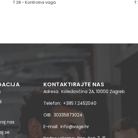
T 28 - Kontrolna vaga
T
GACIJA
KONTAKTIRAJTE NAS
a
Adresa
Koledovčina 2A, 10000 Zagreb
i
Telefon
+385 1 2452040
OIB
30335873024
raj nas
E-mail
info@vage.hr
aj se