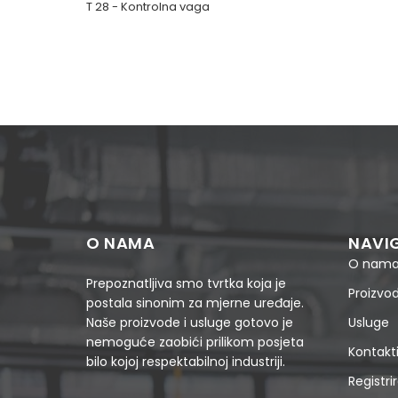
T 28 - Kontrolna vaga
O NAMA
NAVI
O nam
Prepoznatljiva smo tvrtka koja je
Proizvod
postala sinonim za mjerne uređaje.
Naše proizvode i usluge gotovo je
Usluge
nemoguće zaobići prilikom posjeta
Kontakti
bilo kojoj respektabilnoj industriji.
Registrir