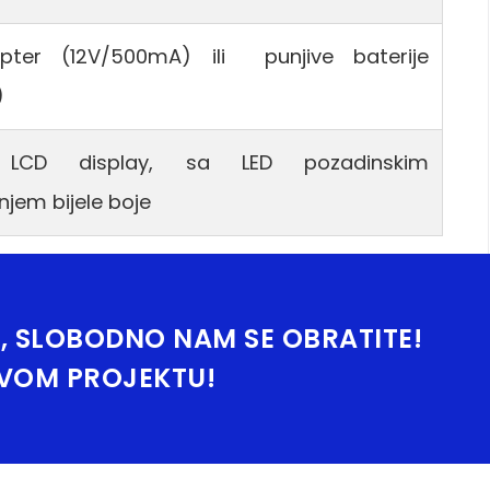
ter (12V/500mA) ili punjive baterije
)
CD display, sa LED pozadinskim
enjem bijele boje
, SLOBODNO NAM SE OBRATITE!
SVOM PROJEKTU!