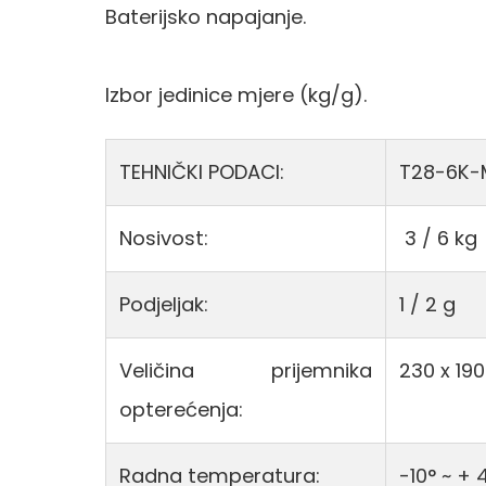
Baterijsko napajanje
.
Izbor jedinice mjere (kg/g).
TEHNIČKI PODACI:
T28-6K-
Nosivost:
3 / 6 kg
Podjeljak:
1 / 2 g
Veličina prijemnika
230 x 1
opterećenja:
Radna temperatura:
-10° ~ + 