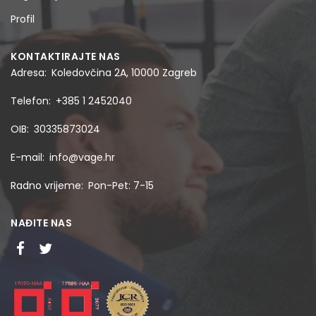
Profil
KONTAKTIRAJTE NAS
Adresa
Koledovčina 2A, 10000 Zagreb
Telefon
+385 1 2452040
OIB
30335873024
E-mail
info@vage.hr
Radno vrijeme
Pon-Pet: 7-15
NAĐITE NAS