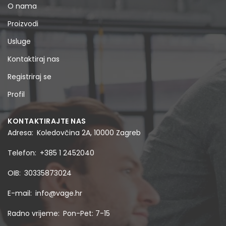
O nama
Proizvodi
Usluge
Kontaktiraj nas
Registriraj se
Profil
KONTAKTIRAJTE NAS
Adresa
Koledovčina 2A, 10000 Zagreb
Telefon
+385 1 2452040
OIB
30335873024
E-mail
info@vage.hr
Radno vrijeme
Pon-Pet: 7-15