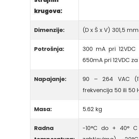
krugova:
Dimenzije:
(D x Š x V) 301,5 m
Potrošnja:
300 mA pri 12VDC 
650mA pri 12VDC za 
Napajanje:
90 – 264 VAC (11
frekvencija 50 ili 50 
Masa:
5.62 kg
Radna
-10°C do + 40° C 