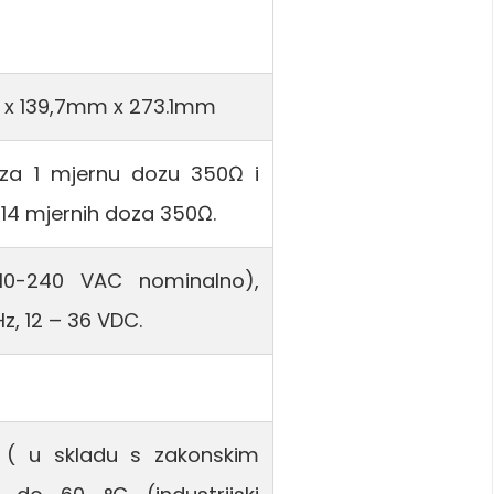
m x 139,7mm x 273.1mm
za 1 mjernu dozu 350Ω i
14 mjernih doza 350Ω.
0-240 VAC nominalno),
Hz, 12 – 36 VDC.
( u skladu s zakonskim