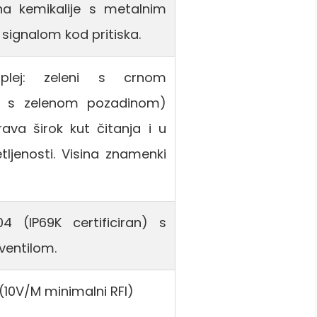
a kemikalije s metalnim
signalom kod pritiska.
splej: zeleni s crnom
ni s zelenom pozadinom)
ava širok kut čitanja i u
tljenosti. Visina znamenki
04 (IP69K certificiran) s
ventilom.
a (10V/M minimalni RFI)