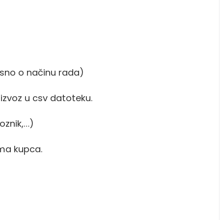
sno o načinu rada)
 izvoz u csv datoteku.
voznik,…)
ma kupca.