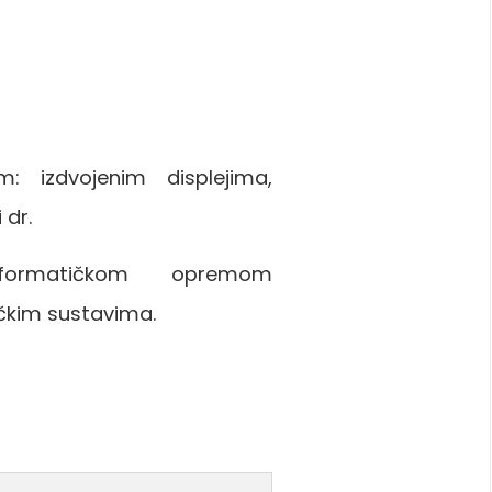
: izdvojenim displejima,
 dr.
nformatičkom opremom
čkim sustavima.