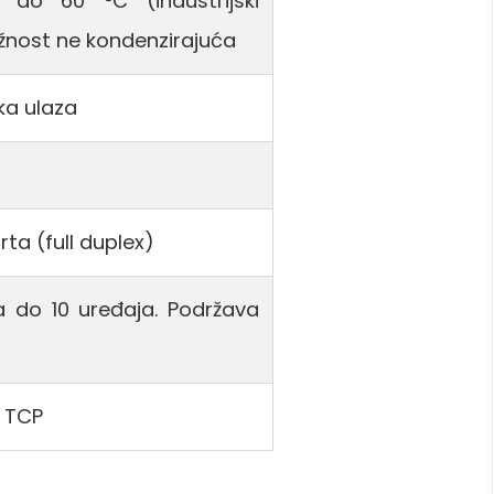
 do 60 °C (industrijski
ažnost ne kondenzirajuća
ska ulaza
rta (full duplex)
a do 10 uređaja. Podržava
s TCP