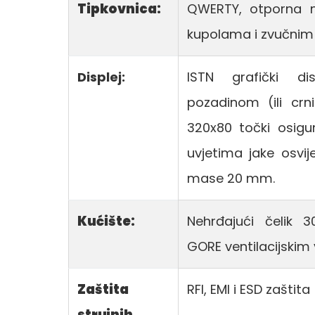
Tipkovnica:
QWERTY, otporna n
kupolama i zvučnim 
Displej:
ISTN grafički di
pozadinom (ili cr
320x80 točki osigur
uvjetima jake osvije
mase 20 mm.
Kućište:
Nehrđajući čelik 3
GORE ventilacijskim 
Zaštita
RFI, EMI i ESD zaštit
strujnih