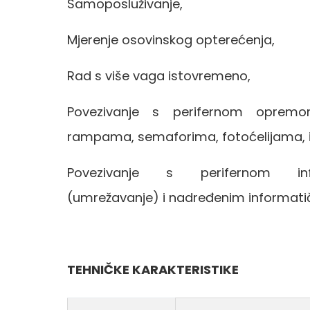
Samoposluživanje,
Mjerenje osovinskog opterećenja,
Rad s više vaga istovremeno,
Povezivanje s perifernom opremom
rampama, semaforima, fotoćelijama, i
Povezivanje s perifernom i
(umrežavanje) i nadređenim informati
TEHNIČKE KARAKTERISTIKE