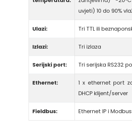
temperatura:
zahtjevima) -20°C
uvjeti) 10 do 90% vl
Ulazi:
Tri TTL ili beznapon
Izlazi:
Tri izlaza
Serijski port:
Tri serijska RS232 po
Ethernet:
1 x ethernet port z
DHCP klijent/server
Fieldbus:
Ethernet IP i Modbu