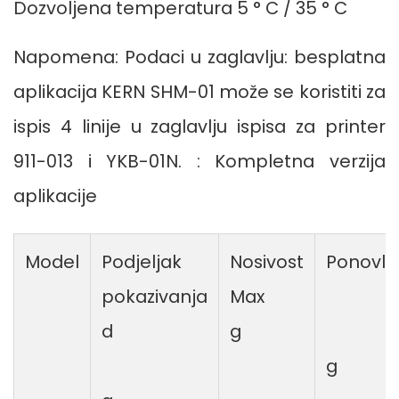
Dozvoljena temperatura 5 ° C / 35 ° C
Napomena: Podaci u zaglavlju: besplatna
aplikacija KERN SHM-01 može se koristiti za
ispis 4 linije u zaglavlju ispisa za printer
911-013 i YKB-01N. : Kompletna verzija
aplikacije
Model
Podjeljak
Nosivost
Ponovlji
pokazivanja
Max
d
g
g