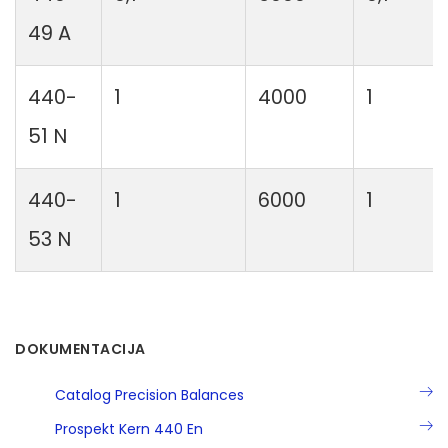
49 A
440-
1
4000
1
51 N
440-
1
6000
1
53 N
DOKUMENTACIJA
Catalog Precision Balances
Prospekt Kern 440 En