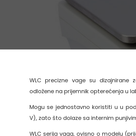
WLC precizne vage su dizajnirane 
odložene na prijemnik opterećenja u lab
Mogu se jednostavno koristiti u u po
V), zato što dolaze sa internim punji
WLC serija vaga, ovisno o modelu (prij