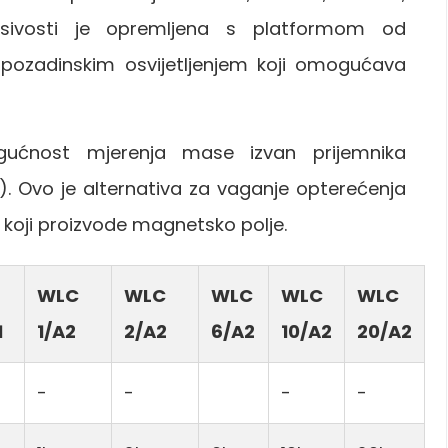
vosti je opremljena s platformom od
 pozadinskim osvijetljenjem koji omogućava
ućnost mjerenja mase izvan prijemnika
. Ovo je alternativa za vaganje opterećenja
h koji proizvode magnetsko polje.
WLC
WLC
WLC
WLC
WLC
1
1/A2
2/A2
6/A2
10/A2
20/A2
-
-
-
-