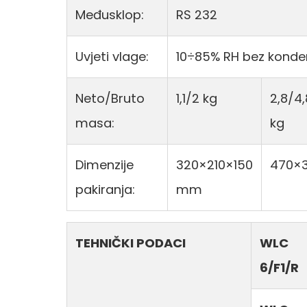
Međusklop:
RS 232
Uvjeti vlage:
10÷85% RH bez konde
Neto/Bruto
1,1/2 kg
2,8/4,
masa:
kg
Dimenzije
320×210×150
470×
pakiranja:
mm
TEHNIČKI PODACI
WLC
6/F1/R