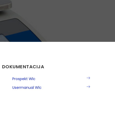
DOKUMENTACIJA
Prospekt Wlc
Usermanual Wlc