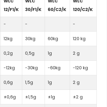
WLC
WLC
WLC
WLC
12/F1/K
30/F1/K
60/C2/K
120/C2/K
-
-
-
12kg
30kg
60kg
120 kg
0,2g
0,5g
1g
2 g
-12kg
-30kg
-60kg
-120 kg
0,6g
1,5g
1g
2 g
±0,6g
±1,5g
±1g
±2 g