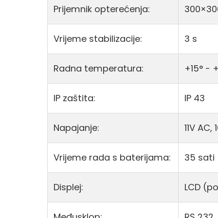
Prijemnik opterećenja:
300×3
Vrijeme stabilizacije:
3 s
Radna temperatura:
+15° - 
IP zaštita:
IP 43
Napajanje:
11V AC,
Vrijeme rada s baterijama:
35 sati
Displej:
LCD (po
Međusklop:
RS 232