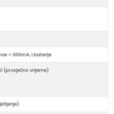
Imax = 600mA, i baterije
ti (prosječno vrijeme)
etljenje)