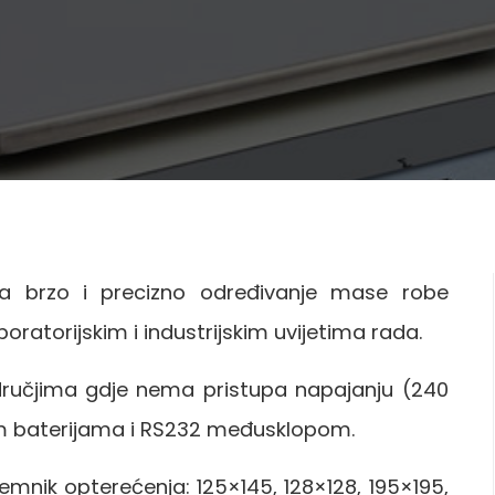
za brzo i precizno određivanje mase robe
oratorijskim i industrijskim uvijetima rada.
dručjima gdje nema pristupa napajanju (240
vim baterijama i RS232 međusklopom.
emnik opterećenja: 125×145, 128×128, 195×195,