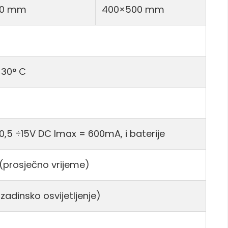
00 mm
400×500 mm
+30° C
 10,5 ÷15V DC Imax = 600mA, i baterije
 (prosječno vrijeme)
zadinsko osvijetljenje)