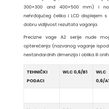
300×300 and 400×500 mm) i nosi
nehrđajućeg čelika i LCD displejem s
dobru vidljivost rezultata vaganja.
Precizne vage A2 serije nude mog
opterećenja (nazvanog vaganje ispod)
nestandardnih dimenzija i oblika ili oni
TEHNIČKI
WLC 0,6/B1
WLC
PODACI
0,6/A