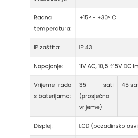
Radna
+15° - +30° C
temperatura:
IP zaštita:
IP 43
Napajanje:
11V AC, 10,5 ÷15V DC 
Vrijeme rada
35 sati
45 sa
s baterijama:
(prosječno
vrijeme)
Displej:
LCD (pozadinsko osvij