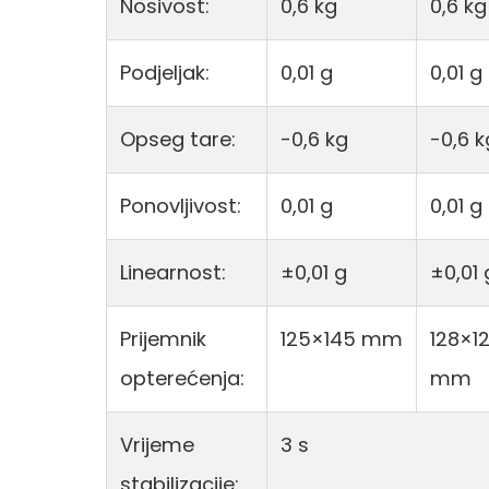
Nosivost:
0,6 kg
0,6 kg
Podjeljak:
0,01 g
0,01 g
Opseg tare:
-0,6 kg
-0,6 k
Ponovljivost:
0,01 g
0,01 g
Linearnost:
±0,01 g
±0,01 
Prijemnik
125×145 mm
128×1
opterećenja:
mm
Vrijeme
3 s
stabilizacije: