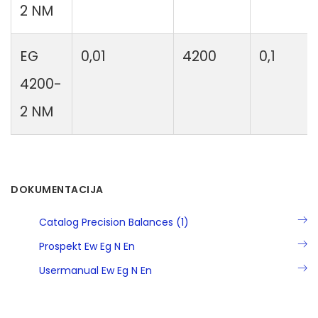
2 NM
EG
0,01
4200
0,1
4200-
2 NM
DOKUMENTACIJA
Catalog Precision Balances (1)
Prospekt Ew Eg N En
Usermanual Ew Eg N En