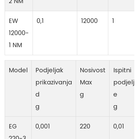
2 NM
EW
0,1
12000
1
12000-
1 NM
Model
Podjeljak
Nosivost
Ispitni
prikazivanja
Max
podjelja
d
g
e
g
g
EG
0,001
220
0,01
220-3