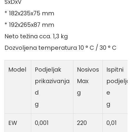
ŠxDxV
* 182x235x75 mm
* 192x265x87 mm
Neto težina cca. 1,3 kg
Dozvoljena temperatura 10 ° C / 30 ° C
Model
Podjeljak
Nosivos
Ispitni
prikazivanja
Max
podjelja
d
g
e
g
g
EW
0,001
220
0,01