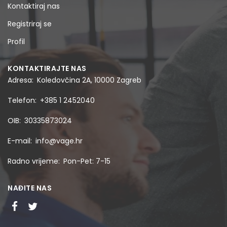
Kontaktiraj nas
Registriraj se
Profil
KONTAKTIRAJTE NAS
Adresa
Koledovčina 2A, 10000 Zagreb
Telefon
+385 1 2452040
OIB
30335873024
E-mail
info@vage.hr
Radno vrijeme
Pon-Pet: 7-15
NAĐITE NAS